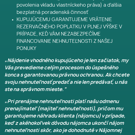
povolenia vkladu vlastníckeho práva) a ďalšia
bezplatná poradenská činnosť
KUPUJÚCEMU GARANTUJEME VRÁTENIE
REZERVAČNÉHO POPLATKU V PLNEJ VÝŠKE V
PRÍPADE, KEĎ VÁM NEZABEZPEČÍME
FINANCOVANIE NEHNUTEĽNOSTI Z NAŠEJ
PONUKY
„Nájdenie vhodného kupujúceho je len začiatok, my
Vás prevedieme celým procesom do úspešného
konca s garantovanou právnou ochranou. Ak chcete
svoju nehnuteľnosť predať a nie len predávať, u nás
ste na správnom mieste.“
„Pri prenájme nehnuteľnosti platí našu odmenu
prenajímateľ (majiteľ nehnuteľnosti), pričom mu
garantujeme náhradu klienta (nájomcu) v prípade,
keď z akéhokoľvek dôvodu nájomca ukončí nájom
nehnuteľnosti skôr, ako je dohodnuté v Nájomnej