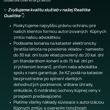
Qualitka overená praxou
✨
Zvyšujeme kvalitu služieb v našej Realitke
Qualitke
👇
Poskytujeme najvyššiu právnu ochranu pre
našich klientov formou autorizovaných Kúpnych
zmlúv našou advokátkou
Podávame konania na kataster elektronicky
(kratšia lehota na povolenie vkladov - namiesto
do 30 kal. dní bude vklad povolený do 20 kal. dní
pri štandardnom konaní a do 15 kal. dní pri
zrýchlenom konaní), pričom naša advokátka
spolu s nami garantuje, že KZ podá na kataster
bezprostredne po splnení všetkých
dohodnutých podmienok, vrátane úhrady,
vinkulácie, či notárskej úschovy kúpnej ceny v
prospech predávajúceho
Platíme všetky náklady súvisiace s autorizáciou
Kúpnych zmlúv, s overením totožnosti