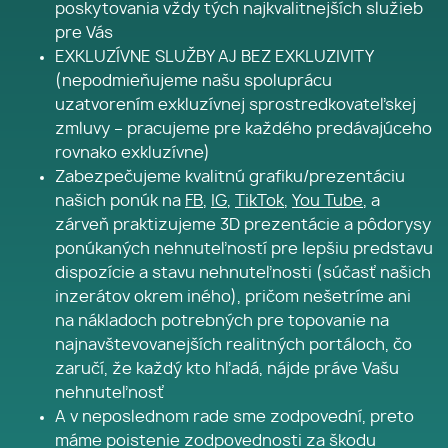
poskytovania vždy tých najkvalitnejších služieb
pre Vás
EXKLUZÍVNE SLUŽBY AJ BEZ EXKLUZIVITY
(nepodmieňujeme našu spoluprácu
uzatvorením exkluzívnej sprostredkovateľskej
zmluvy – pracujeme pre každého predávajúceho
rovnako exkluzívne)
Zabezpečujeme kvalitnú grafiku/prezentáciu
našich ponúk na
FB
,
IG
,
TikTok
,
You Tube
, a
zárveň praktizujeme 3D prezentácie a pôdorysy
ponúkaných nehnuteľností pre lepšiu predstavu
dispozície a stavu nehnuteľnosti (súčasť našich
inzerátov okrem iného), pričom nešetríme ani
na nákladoch potrebných pre topovanie na
najnavštevovanejších realitných portáloch, čo
zaručí, že každý kto hľadá, nájde práve Vašu
nehnuteľnosť
A v neposlednom rade sme zodpovední, preto
máme poistenie zodpovednosti za škodu