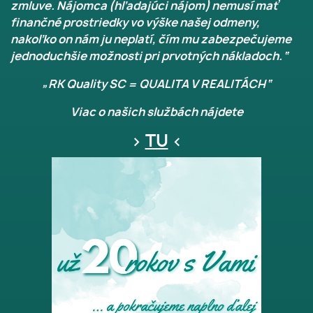
zmluve. Nájomca (hľadajúci nájom) nemusí mať
finančné prostriedky vo výške našej odmeny,
nakoľko on nám ju neplatí, čím mu zabezpečujeme
jednoduchšie možnosti pri prvotných nákladoch.“
„RK Quality SC = QUALITA V REALITÁCH“
Viac o našich službách nájdete
>
TU
<