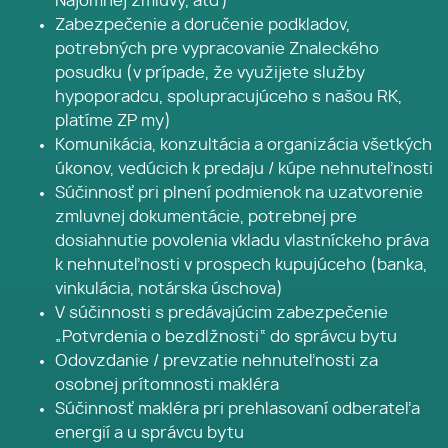
Nájomnej zmluvy, atď)
Zabezpečenie a doručenie podkladov,
potrebných pre vypracovanie Znaleckého
posudku (v prípade, že využijete služby
hypoporadcu, spolupracujúceho s našou RK,
platíme ZP my)
Komunikácia, konzultácia a organizácia všetkých
úkonov, vedúcich k predaju / kúpe nehnuteľnosti
Súčinnosť pri plnení podmienok na uzatvorenie
zmluvnej dokumentácie, potrebnej pre
dosiahnutie povolenia vkladu vlastníckeho práva
k nehnuteľnosti v prospech kupujúceho (banka,
vinkulácia, notárska úschova)
V súčinnosti s predávajúcim zabezpečenie
„Potvrdenia o bezdlžnosti“ do správcu bytu
Odovzdanie / prevzatie nehnuteľnosti za
osobnej prítomnosti makléra
Súčinnosť makléra pri prehlasovaní odberateľa
energií a u správcu bytu