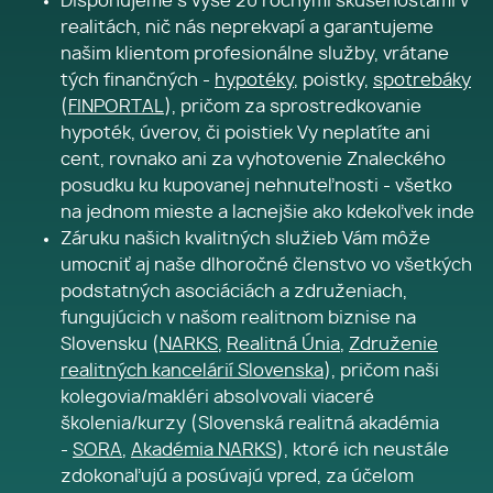
Disponujeme s vyše 20 ročnými skúsenosťami v
realitách, nič nás neprekvapí a garantujeme
našim klientom profesionálne služby, vrátane
tých finančných -
hypotéky
, poistky,
spotrebáky
(
FINPORTAL
), pričom za sprostredkovanie
hypoték, úverov, či poistiek Vy neplatíte ani
cent, rovnako ani za vyhotovenie Znaleckého
posudku ku kupovanej nehnuteľnosti - všetko
na jednom mieste a lacnejšie ako kdekoľvek inde
Záruku našich kvalitných služieb Vám môže
umocniť aj naše dlhoročné členstvo vo všetkých
podstatných asociáciách a združeniach,
fungujúcich v našom realitnom biznise na
Slovensku (
NARKS
,
Realitná Únia
,
Združenie
realitných kancelárií Slovenska
), pričom naši
kolegovia/makléri absolvovali viaceré
školenia/kurzy (Slovenská realitná akadémia
-
SORA
,
Akadémia NARKS
), ktoré ich neustále
zdokonaľujú a posúvajú vpred, za účelom