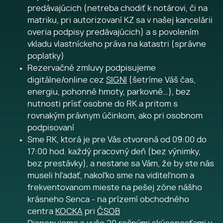
predávajúcich (netreba chodiť k notárovi, či na
matriku, pri autorizovaní KZ sa v našej kancelárii
overia podpisy predávajúcich) a s povolením
vkladu vlastníckeho práva na katastri (správne
poplatky)
Rezervačné zmluvy podpisujeme
digitálne/online cez
SIGNI
(šetríme Váš čas,
energiu, pohonné hmoty, parkovné…), bez
nutnosti prísť osobne do RK a pritom s
rovnakým právnym účinkom, ako pri osobnom
podpisovaní
Sme RK, ktorá je pre Vás otvorená od 09:00 do
17:00 hod. každý pracovný deň (bez výnimky,
bez prestávky), a nestane sa Vám, že by ste nás
museli hľadať, nakoľko sme na viditeľnom a
frekventovanom mieste na pešej zóne nášho
krásneho Senca - na prízemí obchodného
centra
KOCKA
pri
ČSOB