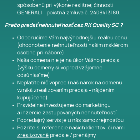
spôsobenú pri výkone realitnej činnosti
GENERALI - poistná zmluva č. 2408413180.
Prečo predať nehnuteľnosť cez RK Quality SC ?
Odporučíme Vám najvýhodnejšiu reálnu cenu
(ohodnotenie nehnuteľnosti našim maklérom
osobne pri nábore)
Naša odmena nie je na úkor Vášho predaja
(výšku odmeny si vopred vzájomne
odsúhlasíme)
Neplatíte nič vopred (náš nárok na odmenu
vzniká zrealizovaním predaja - nájdením
kupujúceho)
Pravidelne investujeme do marketingu
a inzercie zastupovaných nehnuteľností
Popredajný servis je u nás samozrejmosťou
Pozrite si
referencie našich klientov
či
nami
zrealizované
predaje / prenájmy