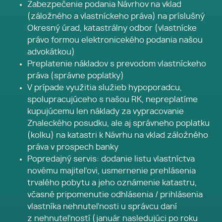
Zabezpečenie podania Návrhov na vklad
(záložného a vlastníckeho práva) na príslušný
Okresný úrad, katastrálny odbor (vlastnícke
právo formou elektronicekého podania našou
advokátkou)
Preplatenie nákladov s prevodom vlastníckeho
práva (správne poplatky)
V prípade využitia služieb hypoporadcu,
spolupracujúceho s našou RK, nepreplatíme
kupujúcemu len náklady za vypracovanie
Znaleckého posudku, ale aj správneho poplatku
(kolku) na katastri k Návrhu na vklad záložného
práva v prospech banky
Popredajný servis: dodanie listu vlastníctva
novému majiteľovi, usmernenie prehlásenia
trvalého pobytu a jeho oznámenie katastru,
včasné pripomenutie odhlásenia / prihlásenia
vlastníka nehnuteľnosti u správcu daní
z nehnuteľností (január nasledujúci po roku