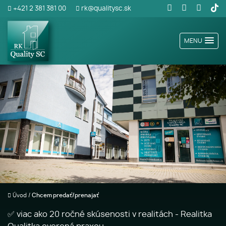
+421 2 381 381 00
rk@qualitysc.sk
MENU
Úvod
/
Chcem predať/prenajať
✅ viac ako 20 ročné skúsenosti v realitách - Realitka