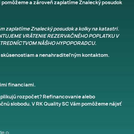
adi pomôžeme a zároveň zaplatíme Znalecký posudok
ám zaplatíme Znalecký posudok a kolky na katastri.
 GARANTUJEME VRÁTENIE REZERVAČNÉHO POPLATKU V
ROSTREDNÍCTVOM NÁŠHO HYPOPORADCU.
m skúsenostiam a nenahraditeľným kontaktom.
imi financiami.
plikujú rozpočet? Refinancovanie alebo
ančnú slobodu. V RK Quality SC Vám pomôžeme nájsť
de o: