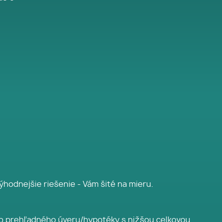
hodnejšie riešenie - Vám šité na mieru.
ého prehľadného úveru/hypotéky s nižšou celkovou