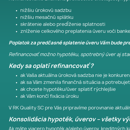
nižšiu úrokovú sadzbu
nižšiu mesačnú splátku
skrátenie alebo predĺženie splatnosti
zníženie celkového preplatenia úveru voči bank
Poplatok za predčasné splatenie úveru Vám bude pre
Refinancovať možno hypotéku, spotrebný úver aj star
Kedy sa oplatí refinancovať ?
ak Vaša aktuálna úroková sadzba nie je konkure
ak sa Vám zmenila finančná situácia a potrebujet
ak chcete hypotéku/úver splatiť rýchlejšie
ak Vám končí fixácia úroku
V RK Quality SC pre Vás pripravíme porovnanie aktuá
Konsolidácia hypoték, úverov – všetky výd
Ak máte viacero hypoték a/alebo úverov, kreditných k