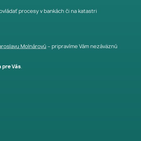
 ovládať procesy v bankách či na katastri
aroslavu Molnárovú
– pripravíme Vám nezáväznú
 pre Vás
.