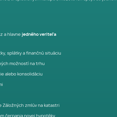
az a hlavne
jedného veriteľa
y, splátky a finančnú situáciu
ných možností na trhu
ie alebo konsolidáciu
mi
e Záložných zmlúv na katastri
om čerpania novej hypotéky