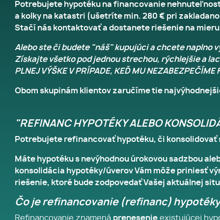
Potrebujete hypotéku na financovanie nehnuteľnost
a kolky na katastri (ušetríte min. 280 € pri zaklada
Stačí nás kontaktovať a dostanete riešenie na mieru.
Alebo ste či budete "náš" kupujúci a chcete naplno v
Získajte všetko pod jednou strechou, rýchlejši
PLNEJ VÝŠKE V PRÍPADE, KEĎ MU NEZABEZPEČÍM
Obom skupinám klientov zaručíme tie najvýhodnejš
"REFINANC HYPOTÉKY ALEBO KONSOLID
Potrebujete refinancovať hypotéku, či konsolidovať s
Máte hypotéku s nevýhodnou úrokovou sadzbou alebo
konsolidácia hypotéky/úverov Vám môže priniesť vý
riešenie, ktoré bude zodpovedať Vašej aktuálnej sit
Čo je refinancovanie (refinanc) hypotéky
Refinancovanie znamená
prenesenie
existujúcej hyp