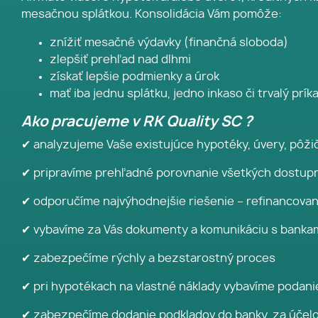
mesačnou splátkou. Konsolidácia Vám pomôže:
znížiť mesačné výdavky (finančná sloboda)
zlepšiť prehľad nad dlhmi
získať lepšie podmienky a úrok
mať iba jednu splátku, jedno inkaso či trvalý prík
Ako pracujeme v RK Quality SC ?
✔ analyzujeme Vaše existujúce hypotéky, úvery, pôžičk
✔ pripravíme prehľadné porovnanie všetkých dostup
✔ odporučíme najvýhodnejšie riešenie – refinancovan
✔ vybavíme za Vás dokumenty a komunikáciu s banka
✔ zabezpečíme rýchly a bezstarostný proces
✔ pri hypotékach na vlastné náklady vybavíme podani
✔ zabezpečíme dodanie podkladov do banky, za účel