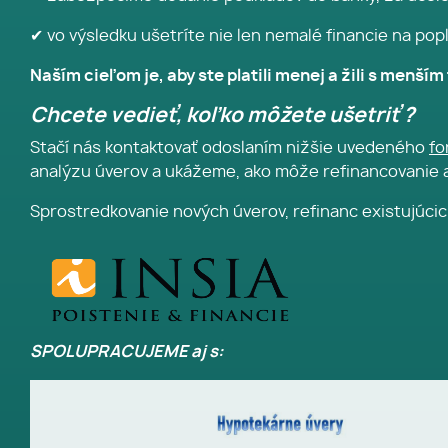
✔ vo výsledku ušetríte nie len nemalé financie na popl
Naším cieľom je, aby ste platili menej a žili s menš
Chcete vedieť, koľko môžete ušetriť ?
Stačí nás kontaktovať odoslaním nižšie uvedeného
fo
analýzu úverov a ukážeme, ako môže refinancovanie a
Sprostredkovanie nových úverov, refinanc existujúcich
SPOLUPRACUJEME aj s: