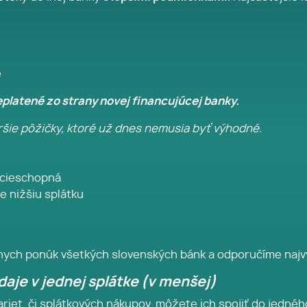
e
platené zo strany novej financujúcej banky.
šie pôžičky, ktoré už dnes nemusia byť výhodné.
ncieschopná
e nižšiu splátku
lnych ponúk všetkých slovenských bánk a odporučíme najvý
aje v jednej splátke (v menšej)
ariet, či splátkových nákupov, môžete ich spojiť do jedn