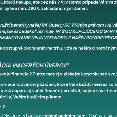
i, ktorú nekupujete cez nás ? Aj v tomto prípade Vám r
nom byte a min. 380 € zakladanom pri dome).
..
yužiť benefity našej RK Quality SC ? Plným právom ! Aj V
e a lacnejšie ako kdekoľvek inde. NÁŠMU KUPUJÚCEMU
E FINANCOVANIE NEHNUTEĽNOSTI Z NAŠEJ PONUKY P
ie dostupné podmienky na trhu, vďaka našim dlhoročný
ÁCIA VIACERÝCH ÚVEROV"
voje financie ? Plaťte menej a získajte kontrolu nad svoj
 viacero úverov/pôžičiek, ktoré Vám každý mesiac kom
raznú úsporu aj väčší finančný prehľad, najmä však fin
uácii aj Vašim budúcim plánom.
 ?
otéky do inej banky
s lepšími podmienkami
. Najčastejšie i