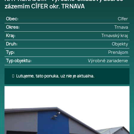
zázemím CÍFER okr. TRNAVA
Obec:
Cífer
Okres:
Trnava
Kraj:
Trnavský kraj
Druh:
Objekty
Typ:
Prenájom
Typ objektu:
Výrobné zariadenie
Ľutujeme, táto ponuka, už nie je aktuálna.