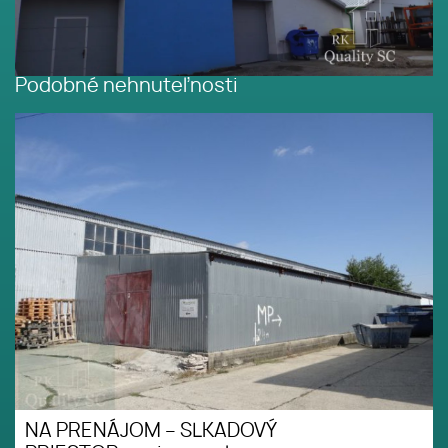
Podobné nehnuteľnosti
NA PRENÁJOM – SLKADOVÝ
MHD
PRIESTOR v priemyselnom
areáli Žabí majer Bratislava III.
Rača - ul. Staviteľská
NA PRENÁJOM – SLKADOVÝ