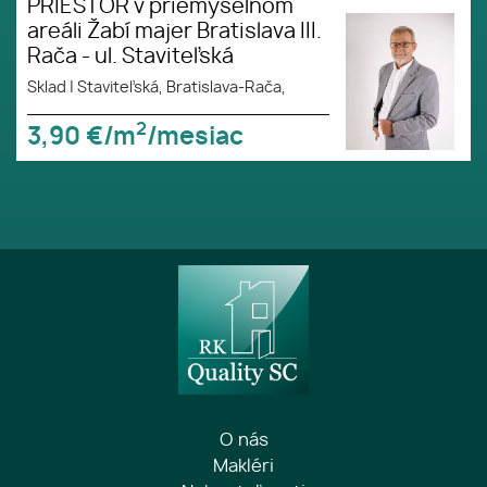
PRIESTOR v priemyselnom
areáli Žabí majer Bratislava III.
Rača - ul. Staviteľská
Sklad
|
Staviteľská, Bratislava-Rača,
2
3,90
€/m
/mesiac
O nás
Makléri