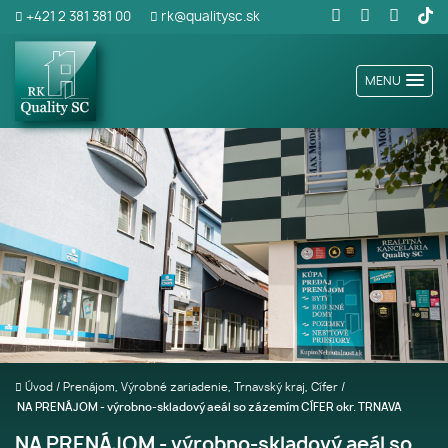
+421 2 381 381 00
rk@qualitysc.sk
MENU
Úvod
/
Prenájom, Výrobné zariadenie, Trnavský kraj, Cífer
/
NA PRENÁJOM - výrobno-skladový aeál so zázemím CÍFER okr. TRNAVA
NA PRENÁJOM - výrobno-skladový aeál so