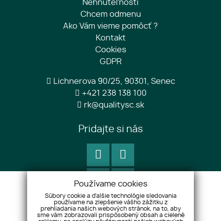
Nehnuteľnosti
Chcem odmenu
Ako Vám vieme pomôcť ?
Kontakt
Cookies
GDPR
Lichnerova 90/25, 90301, Senec
+421 238 138 100
rk@qualitysc.sk
Pridajte si nás
Používame cookies
Súbory cookie a ďalšie technológie sledovania
používame na zlepšenie vášho zážitku z
prehliadania našich webových stránok, na to, aby
sme vám zobrazovali prispôsobený obsah a cielené