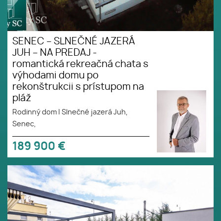
SENEC – SLNEČNÉ JAZERÁ
JUH – NA PREDAJ -
romantická rekreačná chata s
výhodami domu po
rekonštrukcii s prístupom na
pláž
Rodinný dom
|
Slnečné jazerá Juh,
Senec,
189 900
€
NOVÁ CENA - SENEC SLNEČNÉ
JAZERÁ JUH – NA PREDAJ –
novostavba rekreačný dom –
chata PRE NÁROČNÝCH aj na
trvalé bývanie