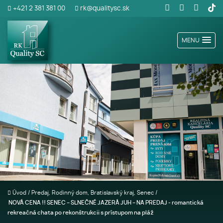
+421 2 381 381 00
rk@qualitysc.sk
MENU
Úvod
/
Predaj, Rodinný dom, Bratislavský kraj, Senec
/
NOVÁ CENA !! SENEC – SLNEČNÉ JAZERÁ JUH – NA PREDAJ - romantická
rekreačná chata po rekonštrukcii s prístupom na pláž