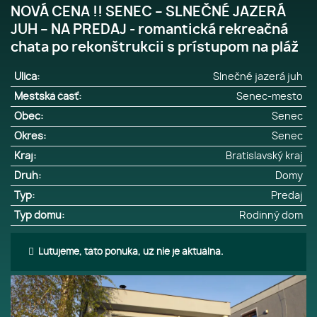
NOVÁ CENA !! SENEC – SLNEČNÉ JAZERÁ
JUH – NA PREDAJ - romantická rekreačná
chata po rekonštrukcii s prístupom na pláž
Ulica:
Slnečné jazerá juh
Mestská časť:
Senec-mesto
Obec:
Senec
Okres:
Senec
Kraj:
Bratislavský kraj
Druh:
Domy
Typ:
Predaj
Typ domu:
Rodinný dom
Ľutujeme, táto ponuka, už nie je aktuálna.