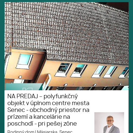
NA PREDAJ – polyfunkčný
Tiché
objekt v úplnom centre mesta
prostredie
Senec - obchodný priestor na
Obchody
prízemí a kancelárie na
poschodí - pri pešej zóne
NA PREDAJ – polyfunkčný
objekt v úplnom centre mesta
Senec - obchodný priestor na
prízemí a kancelárie na
poschodí - pri pešej zóne
Rodinný dom
|
Mäsiarska, Senec,