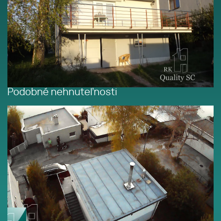
Podobné nehnuteľnosti
SENEC – SLNEČNÉ JAZERÁ JUH
– NA PREDAJ - romantická
rekreačná chata s výhodami
domu po rekonštrukcii s
prístupom na pláž