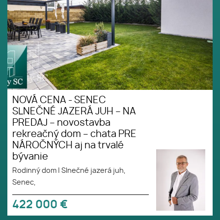
NOVÁ CENA - SENEC
SLNEČNÉ JAZERÁ JUH – NA
PREDAJ – novostavba
rekreačný dom – chata PRE
NÁROČNÝCH aj na trvalé
bývanie
Rodinný dom
|
Slnečné jazerá juh,
Senec,
422 000
€