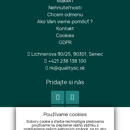
Makléri
Nehnuteľnosti
Chcem odmenu
Ako Vám vieme pomôcť ?
Kontakt
Cookies
GDPR
Lichnerova 90/25, 90301, Senec
+421 238 138 100
rk@qualitysc.sk
Pridajte si nás
Používame cookies
Súbory cookie a ďalšie technológie sledovania
používame na zlepšenie vášho zážitku z
prehliadania našich webových stránok, na to, aby