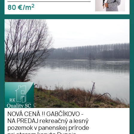
2
80
€/m
NOVÁ CENÁ !! GABČÍKOVO - NA
PREDAJ rekreačný a lesný
pozemok v panenskej prírode
pri starom koryte Dunaja starý
prístav okr. Dunajská Streda
NOVÁ CENÁ !! GABČÍKOVO -
NA PREDAJ rekreačný a lesný
pozemok v panenskej prírode