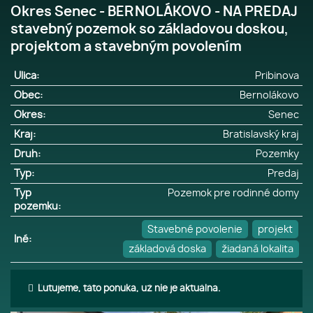
Okres Senec - BERNOLÁKOVO - NA PREDAJ
stavebný pozemok so základovou doskou,
projektom a stavebným povolením
Ulica:
Pribinova
Obec:
Bernolákovo
Okres:
Senec
Kraj:
Bratislavský kraj
Druh:
Pozemky
Typ:
Predaj
Typ
Pozemok pre rodinné domy
pozemku:
Stavebné povolenie
projekt
Iné:
základová doska
žiadaná lokalita
Ľutujeme, táto ponuka, už nie je aktuálna.