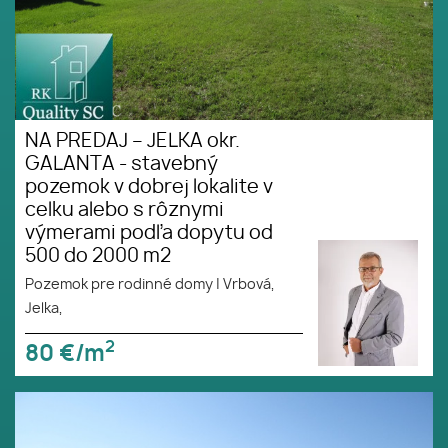
NA PREDAJ – JELKA okr.
GALANTA - stavebný
pozemok v dobrej lokalite v
celku alebo s rôznymi
výmerami podľa dopytu od
500 do 2000 m2
Pozemok pre rodinné domy
|
Vrbová,
Jelka,
2
80
€/m
NA PREDAJ – JELKA okr.
GALANTA - stavebný pozemok