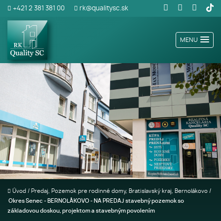
+421 2 381 381 00
rk@qualitysc.sk
MENU
Úvod
/
Predaj, Pozemok pre rodinné domy, Bratislavský kraj, Bernolákovo
/
Okres Senec - BERNOLÁKOVO - NA PREDAJ stavebný pozemok so
základovou doskou, projektom a stavebným povolením