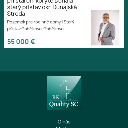
pri starom koryte Dunaja
starý prístav okr. Dunajská
Streda
Pozemok pre rodinné domy
|
Starý
prístav Gabčíkovo, Gabčíkovo,
55 000
€
O nás