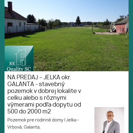
v dobrej lokalite v celku alebo s
rôznymi výmerami podľa
dopytu od 500 do 2000 m2
NA PREDAJ – JELKA okr.
GALANTA - stavebný
pozemok v dobrej lokalite v
celku alebo s rôznymi
výmerami podľa dopytu od
500 do 2000 m2
Pozemok pre rodinné domy
|
Jelka -
Vrbová, Galanta,