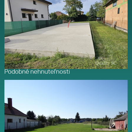
Podobné nehnuteľnosti
NA PREDAJ – JELKA okr.
GALANTA - stavebný pozemok
v dobrej lokalite v celku alebo s
rôznymi výmerami podľa
dopytu od 500 do 2000 m2