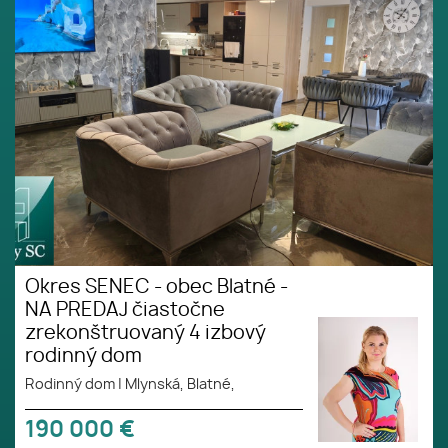
NA PREDAJ čiastočne
zrekonštruovaný 4 izbový
rodinný dom
Okres SENEC - obec Blatné -
NA PREDAJ čiastočne
zrekonštruovaný 4 izbový
rodinný dom
Rodinný dom
|
Mlynská, Blatné,
190 000
€