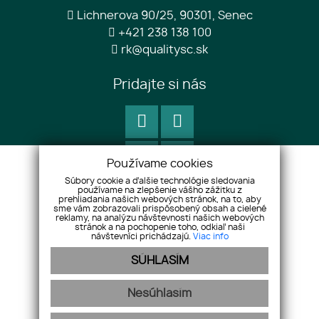
Lichnerova 90/25, 90301, Senec
+421 238 138 100
rk@qualitysc.sk
Pridajte si nás
Používame cookies
Súbory cookie a ďalšie technológie sledovania
používame na zlepšenie vášho zážitku z
prehliadania našich webových stránok, na to, aby
sme vám zobrazovali prispôsobený obsah a cielené
reklamy, na analýzu návštevnosti našich webových
stránok a na pochopenie toho, odkiaľ naši
návštevníci prichádzajú.
Viac info
SÚHLASÍM
Nesúhlasím