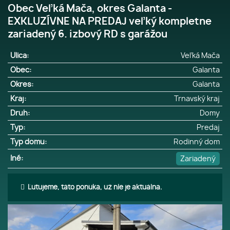
Obec Veľká Mača, okres Galanta -
EXKLUZÍVNE NA PREDAJ veľký kompletne
zariadený 6. izbový RD s garážou
Ulica:
Veľká Mača
Obec:
Galanta
Okres:
Galanta
Kraj:
Trnavský kraj
Druh:
Domy
Typ:
Predaj
Typ domu:
Rodinný dom
Iné:
Zariadený
Ľutujeme, táto ponuka, už nie je aktuálna.