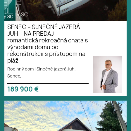
SENEC – SLNEČNÉ JAZERÁ
JUH – NA PREDAJ -
romantická rekreačná chata s
výhodami domu po
rekonštrukcii s prístupom na
pláž
Rodinný dom
|
Slnečné jazerá Juh,
Senec,
189 900
€
REZERVOVANÉ - NOVÁ CENA -
Okr. Senec - TUREŇ -
EXKLUZÍVNE NA PREDAJ
rodinný dom na 8 á pozemku s