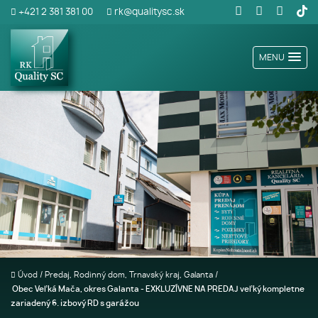
+421 2 381 381 00
rk@qualitysc.sk
MENU
Úvod
/
Predaj, Rodinný dom, Trnavský kraj, Galanta
/
Obec Veľká Mača, okres Galanta - EXKLUZÍVNE NA PREDAJ veľký kompletne
zariadený 6. izbový RD s garážou