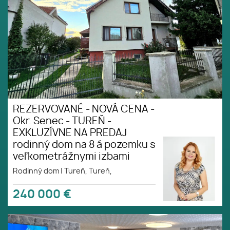
veľkometrážnymi izbami
REZERVOVANÉ - NOVÁ CENA -
Okr. Senec - TUREŇ -
EXKLUZÍVNE NA PREDAJ
rodinný dom na 8 á pozemku s
veľkometrážnymi izbami
Rodinný dom
|
Tureň, Tureň,
240 000
€
Okres SENEC - obec Blatné -