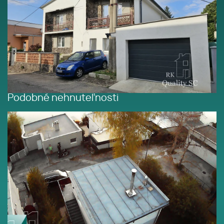
Podobné nehnuteľnosti
SENEC – SLNEČNÉ JAZERÁ JUH
– NA PREDAJ - romantická
rekreačná chata s výhodami
domu po rekonštrukcii s
prístupom na pláž