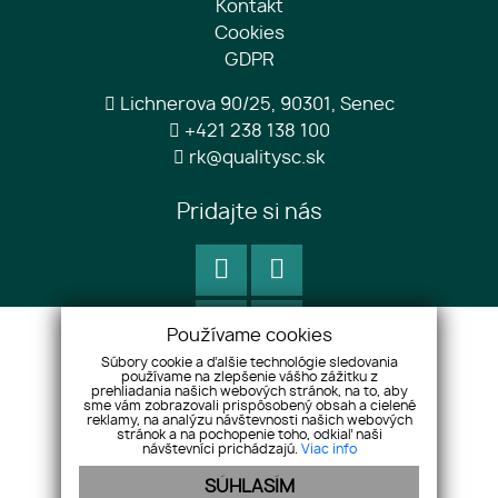
Kontakt
Cookies
GDPR
Lichnerova 90/25, 90301, Senec
+421 238 138 100
rk@qualitysc.sk
Pridajte si nás
Používame cookies
Súbory cookie a ďalšie technológie sledovania
používame na zlepšenie vášho zážitku z
prehliadania našich webových stránok, na to, aby
sme vám zobrazovali prispôsobený obsah a cielené
reklamy, na analýzu návštevnosti našich webových
stránok a na pochopenie toho, odkiaľ naši
návštevníci prichádzajú.
Viac info
SÚHLASÍM