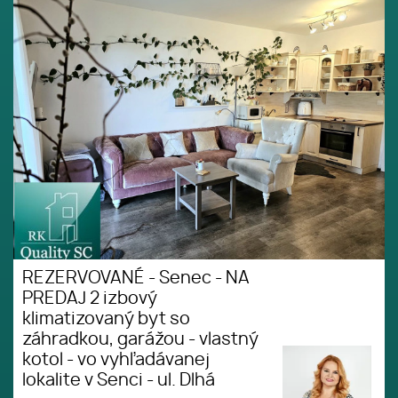
REZERVOVANÉ - Senec - NA
Tiché
PREDAJ 2 izbový klimatizovaný
prostredie
byt so záhradkou, garážou -
Obchody
vlastný kotol - vo vyhľadávanej
lokalite v Senci - ul. Dlhá
MHD
REZERVOVANÉ - Senec - NA
PREDAJ 2 izbový
klimatizovaný byt so
záhradkou, garážou - vlastný
kotol - vo vyhľadávanej
lokalite v Senci - ul. Dlhá