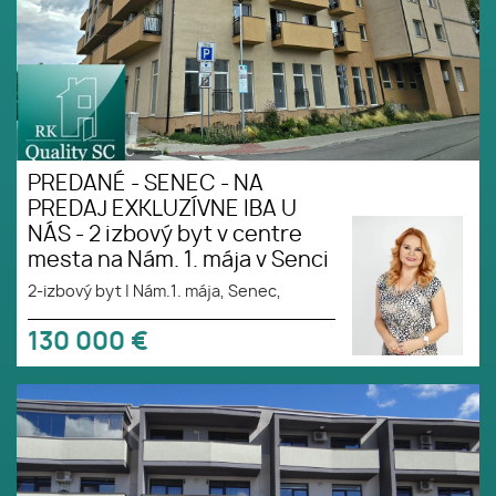
PREDANÉ - SENEC - NA
PREDAJ EXKLUZÍVNE IBA U
NÁS - 2 izbový byt v centre
mesta na Nám. 1. mája v Senci
2-izbový byt
|
Nám.1. mája, Senec,
130 000
€
REZERVOVANÉ - SENEC - NA
PREDAJ NOVOSTAVBA-2 izbový
čiastočne zariadený byt s
terasou, záhradou a vlastným