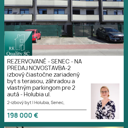
parkingom pre 2 autá - Holubia
ul.
REZERVOVANÉ - SENEC - NA
PREDAJ NOVOSTAVBA-2
izbový čiastočne zariadený
byt s terasou, záhradou a
vlastným parkingom pre 2
autá - Holubia ul.
2-izbový byt
|
Holubia, Senec,
198 000
€