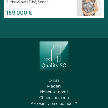
2-izbový byt
|
Dlhá, Senec,
189 000
€
O nás
Makléri
Nehnuteľnosti
Chcem odmenu
Ako Vám vieme pomôcť ?