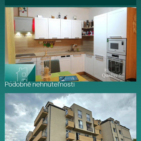
Podobné nehnuteľnosti
PREDANÉ - SENEC - NA PREDAJ
EXKLUZÍVNE IBA U NÁS - 2
izbový byt v centre mesta na
Nám. 1. mája v Senci