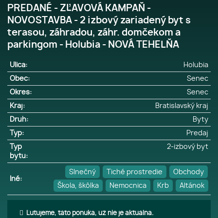
PREDANÉ - ZĽAVOVÁ KAMPAŇ -
NOVOSTAVBA - 2 izbový zariadený byt s
terasou, záhradou, záhr. domčekom a
parkingom - Holubia - NOVÁ TEHELŇA
Ulica:
Holubia
Obec:
Senec
Okres:
Senec
Kraj:
Bratislavský kraj
Druh:
Byty
Typ:
Predaj
Typ
2-izbový byt
bytu:
Slnečný
Tiché prostredie
Obchody
Iné:
Škola, škôlka
Nemocnica
Krb
Altánok
Ľutujeme, táto ponuka, už nie je aktuálna.