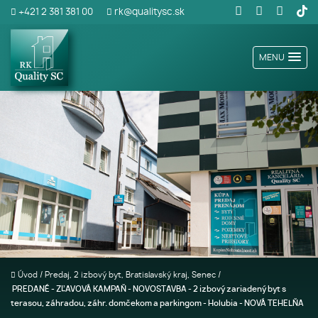
+421 2 381 381 00
rk@qualitysc.sk
MENU
Úvod
/
Predaj, 2 izbový byt, Bratislavský kraj, Senec
/
PREDANÉ - ZĽAVOVÁ KAMPAŇ - NOVOSTAVBA - 2 izbový zariadený byt s
terasou, záhradou, záhr. domčekom a parkingom - Holubia - NOVÁ TEHELŇA