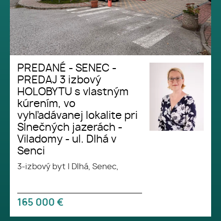
PREDANÉ - SENEC -
PREDAJ 3 izbový
HOLOBYTU s vlastným
kúrením, vo
vyhľadávanej lokalite pri
Slnečných jazerách -
Viladomy - ul. Dlhá v
Senci
3-izbový byt
|
Dlhá, Senec,
165 000
€