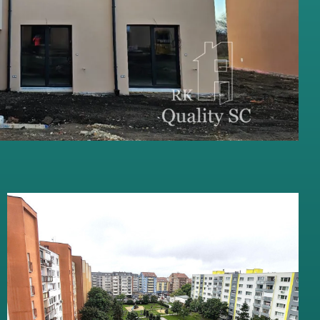
PREDANÉ - SENEC -
EXKLUZÍVNE IBA U NÁS - NA
PREDAJ 3 IZBOVÝ BYT V
CENTRE MESTA - ul.
Hurbanova - pri pešej zóne