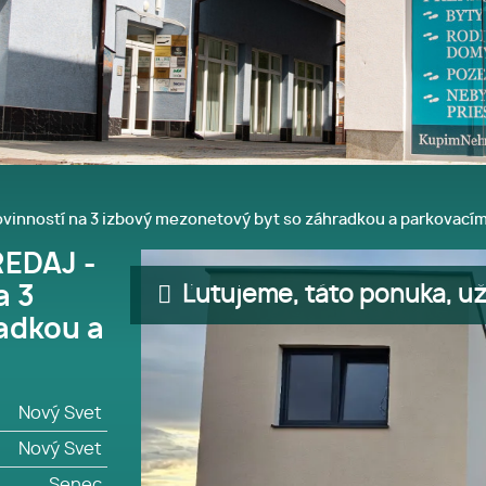
povinností na 3 izbový mezonetový byt so záhradkou a parkovac
REDAJ -
Ľutujeme, táto ponuka, už 
a 3
adkou a
Nový Svet
Nový Svet
Senec