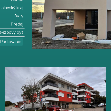
islavský kraj
Byty
Predaj
3-izbový byt
Parkovanie
PREDANÉ - SENEC - PREDAJ 3
izbový HOLOBYTU s vlastným
kúrením, vo vyhľadávanej
lokalite pri Slnečných jazerách
- Viladomy - ul. Dlhá v Senci