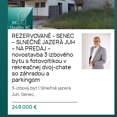
REZERVOVANÉ - SENEC
– SLNEČNÉ JAZERÁ JUH
– NA PREDAJ –
novostavba 3 izbového
bytu s fotovoltikou v
rekreačnej dvoj-chate
so záhradou a
parkingom
3-izbový byt
|
Slnečné jazerá
Juh, Senec,
249 000
€