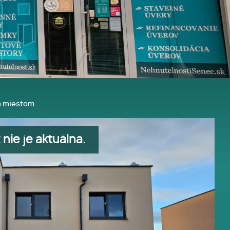
ím miestom
nie je aktuálna.