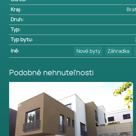
Kraj:
Brat
Druh:
Typ:
Typ bytu:
Iné:
Nové byty
Záhradka
Podobné nehnuteľnosti
REZERVOVANÉ - SENEC –
SLNEČNÉ JAZERÁ JUH – NA
PREDAJ – novostavba 3
izbového bytu s fotovoltikou v
rekreačnej dvoj-chate so
záhradou a parkingom