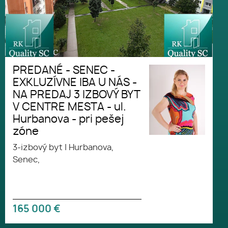
PREDANÉ - SENEC -
EXKLUZÍVNE IBA U NÁS -
NA PREDAJ 3 IZBOVÝ BYT
V CENTRE MESTA - ul.
Hurbanova - pri pešej
zóne
3-izbový byt
|
Hurbanova,
Senec,
165 000
€