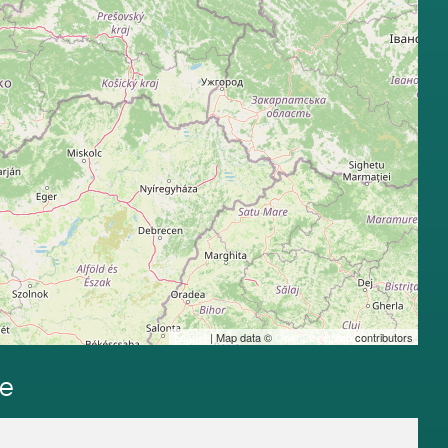
Leaflet
| Map data ©
OpenStreetMap
contributors
me