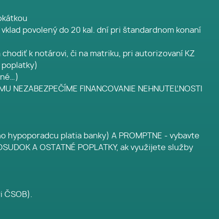
okátkou
 vklad povolený do 20 kal. dní pri štandardnom konaní
hodiť k notárovi, či na matriku, pri autorizovaní KZ
 poplatky)
vné…)
 MU NEZABEZPEČÍME FINANCOVANIE NEHNUTEĽNOSTI
ypoporadcu platia banky) A PROMPTNE - vybavte
 POSUDOK A OSTATNÉ POPLATKY, ak využijete služby
ri ČSOB).