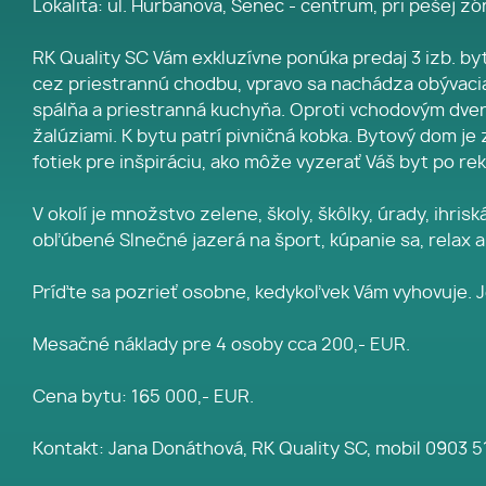
Lokalita: ul. Hurbanova, Senec - centrum, pri pešej zó
RK Quality SC Vám exkluzívne ponúka predaj 3 izb. byt
cez priestrannú chodbu, vpravo sa nachádza obývacia 
spálňa a priestranná kuchyňa. Oproti vchodovým dver
žalúziami. K bytu patrí pivničná kobka. Bytový dom je 
fotiek pre inšpiráciu, ako môže vyzerať Váš byt po rek
V okolí je množstvo zelene, školy, škôlky, úrady, ihri
obľúbené Slnečné jazerá na šport, kúpanie sa, relax 
Príďte sa pozrieť osobne, kedykoľvek Vám vyhovuje. Je 
Mesačné náklady pre 4 osoby cca 200,- EUR.
Cena bytu: 165 000,- EUR.
Kontakt: Jana Donáthová, RK Quality SC, mobil 0903 51