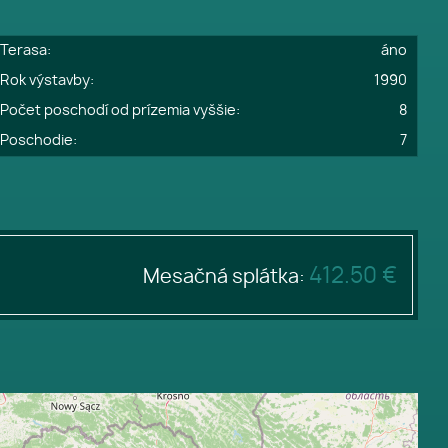
Terasa:
áno
Rok výstavby:
1990
Počet poschodí od prízemia vyššie:
8
Poschodie:
7
412.50 €
Mesačná splátka: