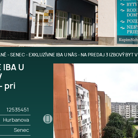
É - SENEC - EXKLUZÍVNE IBA U NÁS - NA PREDAJ 3 IZBOVÝ BYT V 
 IBA U
V
 pri
12535451
Hurbanova
Senec