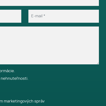
ormácie.
 nehnuteľnosti.
ím marketingových správ