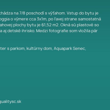
achádza na 7/8 poschodí s výťahom. Vstup do bytu je
loggia o výmere cca 3x1m, po ľavej strane samostatná
hovej plochy bytu je 61,52 m2. Okná sú plastové so
 aj detské ihrisko. Medzi fotografie som vložila pár
teáter s parkom, kultúrny dom, Aquapark Senec,
qualitysc.sk