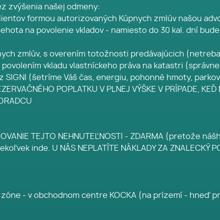
bez zvýšenia našej odmeny:
 klientov formou autorizovaných Kúpnych zmlúv našou adv
lehota na povolenie vkladov - namiesto do 30 kal. dní bude
nych zmlúv, s overením totožnosti predávajúcich (netreba c
s povolením vkladu vlastníckeho práva na katastri (správne
z SIGNI (šetríme Váš čas, energiu, pohonné hmoty, parko
ERVAČNÉHO POPLATKU V PLNEJ VÝŠKE V PRÍPADE, KEĎ
PORADCU
ANIE TEJTO NEHNUTEĽNOSTI - ZDARMA (pretože nášho h
o kdekoľvek inde. U NÁS NEPLATÍTE NÁKLADY ZA ZNALECKÝ
ej zóne - v obchodnom centre KOCKA (na prízemí - hneď p