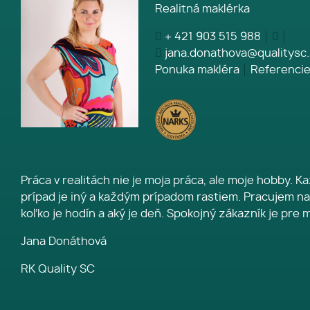
Realitná maklérka
+ 421 903 515 988
jana.donathova@qualitysc.
Ponuka makléra
Referenci
Práca v realitách nie je moja práca, ale moje hobby. 
prípad je iný a každým prípadom rastiem. Pracujem na
koľko je hodín a aký je deň. Spokojný zákazník je pre m
Jana Donáthová
RK Quality SC