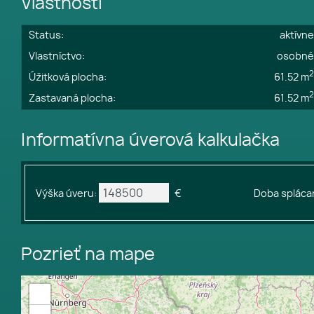
Vlastnosti
Status:
aktívn
Vlastníctvo:
osobn
Úžitková plocha:
61.52 m
Zastavaná plocha:
61.52 m
Informatívna úverová kalkulačka
Výška úveru:
€
Doba splácan
Pozrieť na mape
+