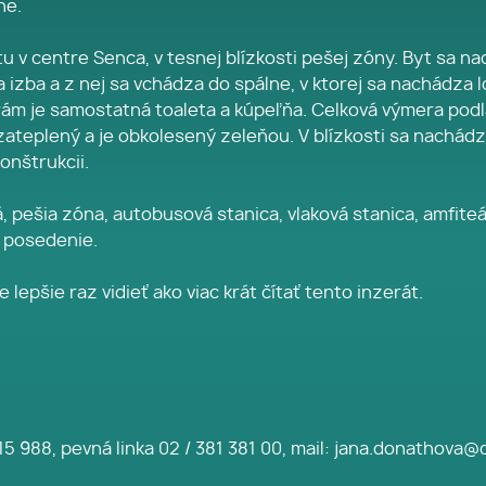
ne.
u v centre Senca, v tesnej blízkosti pešej zóny. Byt sa n
izba a z nej sa vchádza do spálne, v ktorej sa nachádza 
ám je samostatná toaleta a kúpeľňa. Celková výmera podla
zateplený a je obkolesený zeleňou. V blízkosti sa nachádza
onštrukcii.
ská, pešia zóna, autobusová stanica, vlaková stanica, amfi
a posedenie.
lepšie raz vidieť ako viac krát čítať tento inzerát.
5 988, pevná linka 02 / 381 381 00, mail: jana.donathova@