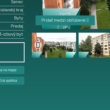
Senec
islavský kraj
Byty
Pridať medzi obľúbené
Predaj
3-izbový byt
ha na mape
ná splátka