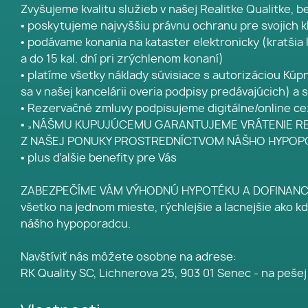
Zvyšujeme kvalitu služieb v našej Realitke Qualitke, 
• poskytujeme najvyššiu právnu ochranu pre svojich
• podávame konania na kataster elektronicky (kratšia 
a do 15 kal. dní pri zrýchlenom konaní)
• platíme všetky náklady súvisiace s autorizáciou Kúp
sa v našej kancelárii overia podpisy predávajúcich) a 
• Rezervačné zmluvy podpisujeme digitálne/online ce
• „NÁŠMU KUPUJÚCEMU GARANTUJEME VRÁTENIE REZ
Z NAŠEJ PONUKY PROSTREDNÍCTVOM NÁŠHO HYPO
• plus ďalšie benefity pre Vás
ZABEZPEČÍME VÁM VÝHODNÚ HYPOTÉKU A DOFINANCOV
všetko na jednom mieste, rýchlejšie a lacnejšie ak
nášho hypoporadcu.
Navštíviť nás môžete osobne na adrese:
RK Quality SC, Lichnerova 25, 903 01 Senec - na peš