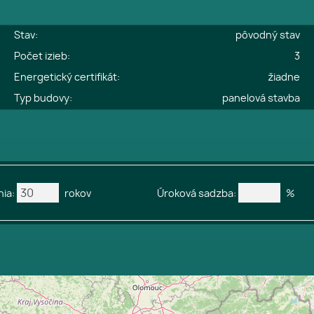
e
Stav:
pôvodný stav
é
Počet izieb:
3
2
Energetický certifikát:
žiadne
2
Typ budovy:
panelová stavba
ia:
rokov
Úroková sadzba:
%