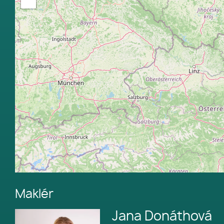
−
Maklér
Jana Donáthová